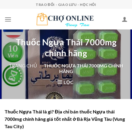
Skip
TRAO ĐỔI - GIAO LƯU - HỌC HỎI
to
content
Thuốc Ngựa Thái 7000mg
chính hãng
TRANG CHỦ
/
THUỐC NGỰA THÁI 7000MG CHÍNH
HÃNG
LỌC
Thuốc Ngựa Thái là gì? Địa chỉ bán thuốc Ngựa thái
7000mg chính hãng giá tốt nhất ở Bà Rịa Vũng Tàu (Vung
Tau City)